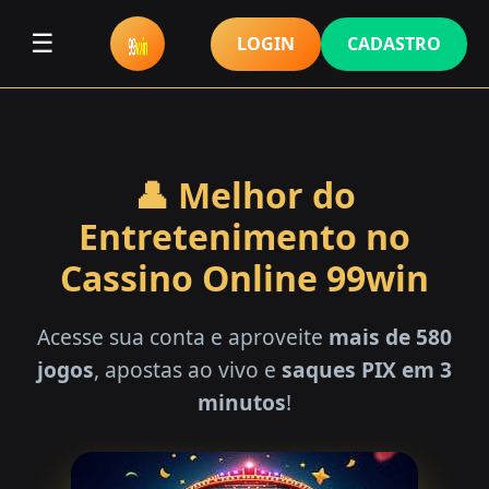
☰
LOGIN
CADASTRO
👤 Melhor do
Entretenimento no
Cassino Online 99win
Acesse sua conta e aproveite
mais de 580
jogos
, apostas ao vivo e
saques PIX em 3
minutos
!