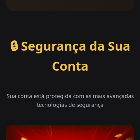
🔒 Segurança da Sua
Conta
Sua conta está protegida com as mais avançadas
tecnologias de segurança