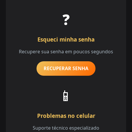
❓
Esqueci minha senha
Recupere sua senha em poucos segundos
RECUPERAR SENHA
📱
Problemas no celular
Suporte técnico especializado