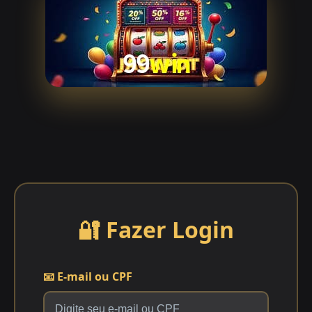
🔐 Fazer Login
📧 E-mail ou CPF