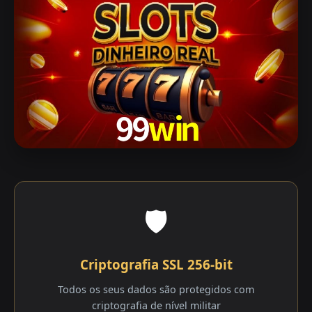
🛡️
Criptografia SSL 256-bit
Todos os seus dados são protegidos com
criptografia de nível militar