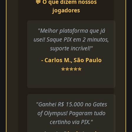
💬 O que dizem nossos
jogadores
"Melhor plataforma que já
usei! Saque PIX em 2 minutos,
suporte incrível!"
- Carlos M., São Paulo
⭐⭐⭐⭐⭐
"Ganhei R$ 15.000 no Gates
of Olympus! Pagaram tudo
certinho via PIX."