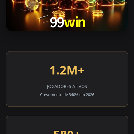
1.2M+
JOGADORES ATIVOS
Crescimento de 340% em 2026