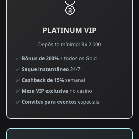
🥈
PLATINUM VIP
Depósito mínimo: R$ 2.000
✅
Bônus de 200%
+ todos os Gold
✅
Saque instantâneo
24/7
✅
Cashback de 15%
semanal
✅
Mesa VIP exclusiva
no casino
✅
Convites para eventos
especiais