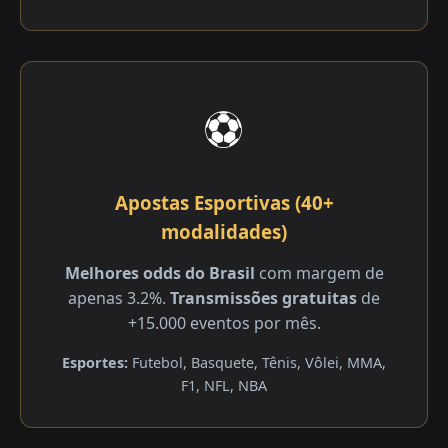
⚽
Apostas Esportivas (40+
modalidades)
Melhores odds do Brasil
com margem de
apenas 3.2%.
Transmissões gratuitas
de
+15.000 eventos por mês.
Esportes:
Futebol, Basquete, Tênis, Vôlei, MMA,
F1, NFL, NBA