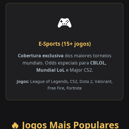
🎮
E-Sports (15+ jogos)
Cobertura exclusiva
dos maiores torneios
mundiais. Odds especiais para
CBLOL,
Mundial LoL
e Major CS2.
Jogos:
League of Legends, CS2, Dota 2, Valorant,
Free Fire, Fortnite
🔥 Jogos Mais Populares