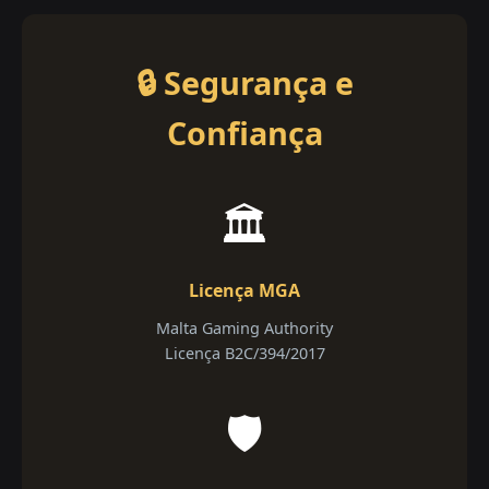
🔒 Segurança e
Confiança
🏛️
Licença MGA
Malta Gaming Authority
Licença B2C/394/2017
🛡️