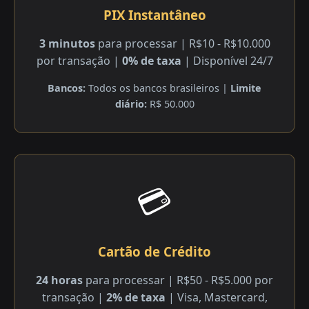
PIX Instantâneo
3 minutos
para processar | R$10 - R$10.000
por transação |
0% de taxa
| Disponível 24/7
Bancos:
Todos os bancos brasileiros |
Limite
diário:
R$ 50.000
💳
Cartão de Crédito
24 horas
para processar | R$50 - R$5.000 por
transação |
2% de taxa
| Visa, Mastercard,