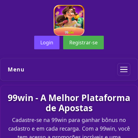
Login
Registrar-se
Menu
99win - A Melhor Plataforma
de Apostas
Cadastre-se na 99win para ganhar bônus no
cadastro e em cada recarga. Com a 99win, você
tem acesso a promoções incríveis e uma