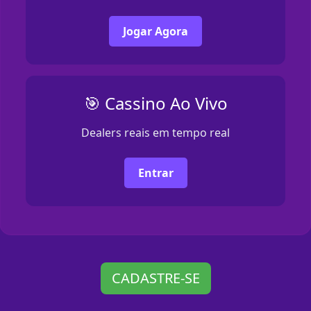
Jogar Agora
🎯 Cassino Ao Vivo
Dealers reais em tempo real
Entrar
CADASTRE-SE