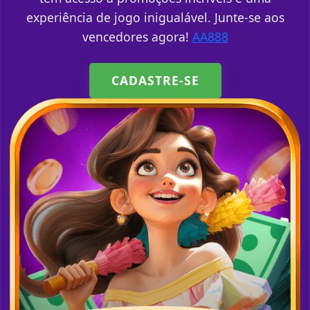
experiência de jogo inigualável. Junte-se aos
vencedores agora!
AA888
CADASTRE-SE