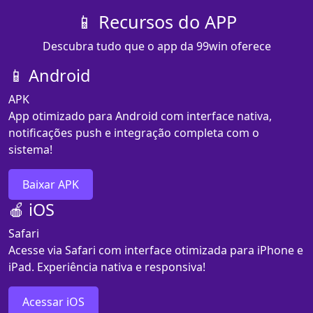
📱 Recursos do APP
Descubra tudo que o app da 99win oferece
📱 Android
APK
App otimizado para Android com interface nativa,
notificações push e integração completa com o
sistema!
Baixar APK
🍎 iOS
Safari
Acesse via Safari com interface otimizada para iPhone e
iPad. Experiência nativa e responsiva!
Acessar iOS