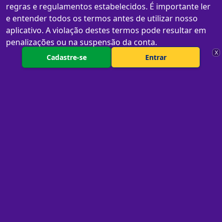
regras e regulamentos estabelecidos. É importante ler
e entender todos os termos antes de utilizar nosso
aplicativo. A violação destes termos pode resultar em
penalizações ou na suspensão da conta.
X
Cadastre-se
Entrar