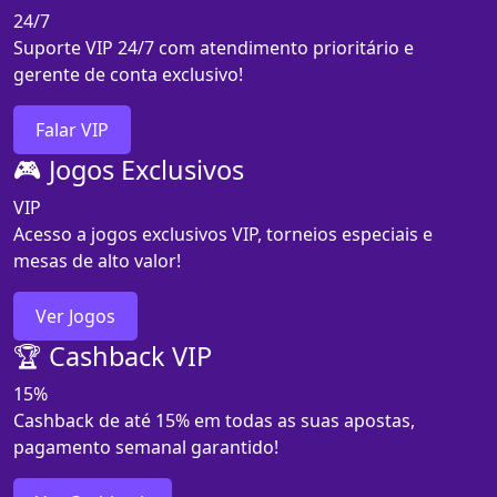
24/7
Suporte VIP 24/7 com atendimento prioritário e
gerente de conta exclusivo!
Falar VIP
🎮 Jogos Exclusivos
VIP
Acesso a jogos exclusivos VIP, torneios especiais e
mesas de alto valor!
Ver Jogos
🏆 Cashback VIP
15%
Cashback de até 15% em todas as suas apostas,
pagamento semanal garantido!