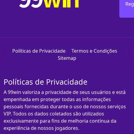
Reg
Políticas de Privacidade
Termos e Condições
Sitemap
Políticas de Privacidade
A 99win valoriza a privacidade de seus usuários e está
empenhada em proteger todas as informações
pessoais fornecidas durante o uso de nossos serviços
VIP. Todos os dados coletados são utilizados
exclusivamente para fins de melhoria contínua da
experiência de nossos jogadores.