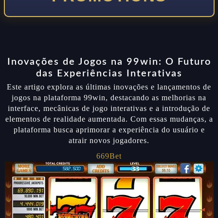
Inovações de Jogos na 99win: O Futuro
das Experiências Interativas
Este artigo explora as últimas inovações e lançamentos de
jogos na plataforma 99win, destacando as melhorias na
interface, mecânicas de jogo interativas e a introdução de
elementos de realidade aumentada. Com essas mudanças, a
plataforma busca aprimorar a experiência do usuário e
atrair novos jogadores.
669Bet