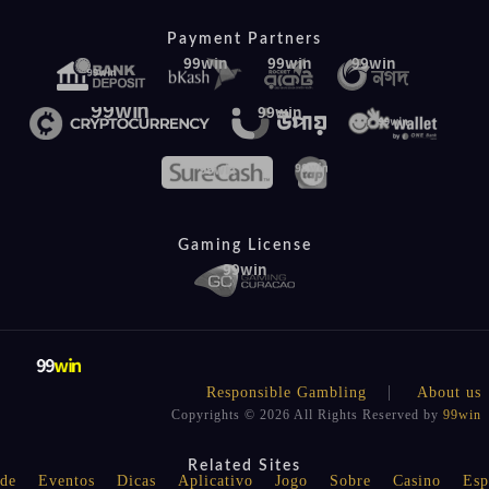
Payment Partners
Gaming License
Responsible Gambling
About us
Copyrights © 2026 All Rights Reserved by
99win
Related Sites
de
Eventos
Dicas
Aplicativo
Jogo
Sobre
Casino
Esp