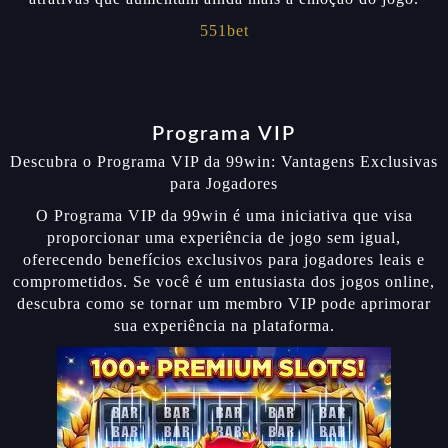
551bet
Programa VIP
Descubra o Programa VIP da 99win: Vantagens Exclusivas
para Jogadores
O Programa VIP da 99win é uma iniciativa que visa
proporcionar uma experiência de jogo sem igual,
oferecendo benefícios exclusivos para jogadores leais e
comprometidos. Se você é um entusiasta dos jogos online,
descubra como se tornar um membro VIP pode aprimorar
sua experiência na plataforma.