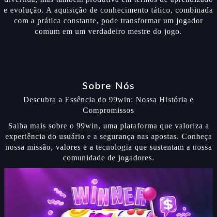
e evolução. A aquisição de conhecimento tático, combinada
com a prática constante, pode transformar um jogador
comum em um verdadeiro mestre do jogo.
Sobre Nós
Descubra a Essência do 99win: Nossa História e
Compromissos
Saiba mais sobre o 99win, uma plataforma que valoriza a
experiência do usuário e a segurança nas apostas. Conheça
nossa missão, valores e a tecnologia que sustentam a nossa
comunidade de jogadores.