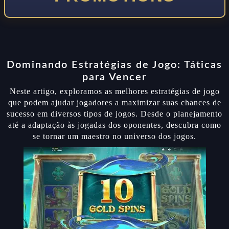
Dominando Estratégias de Jogo: Táticas
para Vencer
Neste artigo, exploramos as melhores estratégias de jogo
que podem ajudar jogadores a maximizar suas chances de
sucesso em diversos tipos de jogos. Desde o planejamento
até a adaptação às jogadas dos oponentes, descubra como
se tornar um maestro no universo dos jogos.